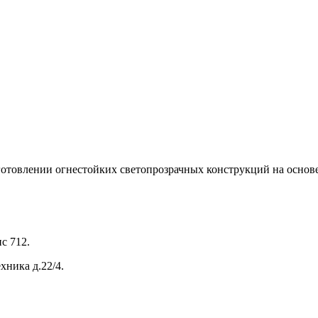
готовлении огнестойких светопрозрачных конструкций на осно
с 712.
хника д.22/4.