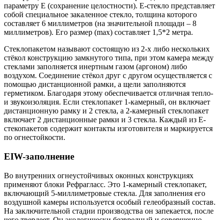
параметру Е (сохранение целостности). Е-стекло представляет
собой специальное закаленное стекло, толщина которого
составляет 6 миллиметров (на значительной площади – 8
миллиметров). Его размер (max) cоставляет 1,5*2 метра.
Стеклопакетом называют состоящую из 2-х либо нескольких
стёкол конструкцию замкнутого типа, при этом камера между
стеклами заполняется инертным газом (аргоном) либо
воздухом. Соединение стёкол друг с другом осуществляется с
помощью дистанционной рамки, а щели заполняются
герметиком. Благодаря этому обеспечивается отличная тепло-
и звукоизоляция. Если стеклопакет 1-камерный, он включает
дистанционную рамку и 2 стекла, а 2-камерный стеклопакет
включает 2 дистанционные рамки и 3 стекла. Каждый из Е-
стекопакетов содержит контакты изготовителя и маркируется
по огнестойкости.
EIW-заполнение
Во внутренних огнеустойчивых оконных конструкциях
применяют блоки Рефрагласс. Это 1-камерный стеклопакет,
включающий 5-миллиметровые стекла. Для заполнения его
воздушной камеры используется особый гелеобразный состав.
На заключительной стадии производства он запекается, после
чего твердеет. Он экологически безвредный и совершенно