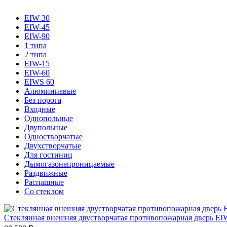
EIW-30
EIW-45
EIW-90
1 типа
2 типа
EIW-15
EIW-60
EIWS 60
Алюминиевые
Без порога
Входные
Однопольные
Двупольные
Одностворчатые
Двухстворчатые
Для гостиниц
Дымогазонепроницаемые
Раздвижные
Распашные
Со стеклом
Стеклянная внешняя двустворчатая противопожарная дверь EI