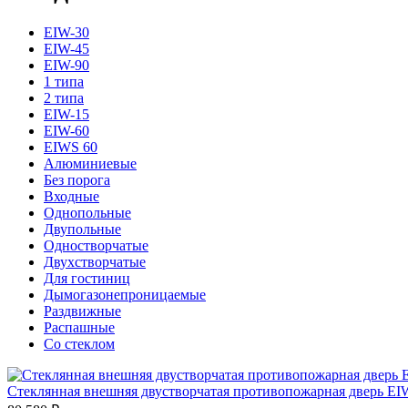
EIW-30
EIW-45
EIW-90
1 типа
2 типа
EIW-15
EIW-60
EIWS 60
Алюминиевые
Без порога
Входные
Однопольные
Двупольные
Одностворчатые
Двухстворчатые
Для гостиниц
Дымогазонепроницаемые
Раздвижные
Распашные
Со стеклом
Стеклянная внешняя двустворчатая противопожарная дверь EI